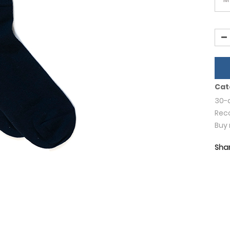
Cat
30-
Reco
Buy 
Shar