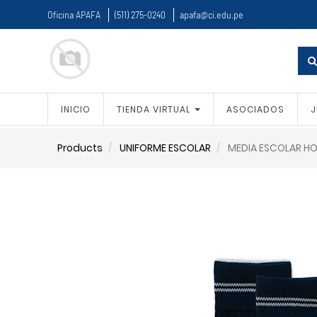
Oficina APAFA
(511) 275-0240
apafa@ci.edu.pe
INICIO
TIENDA VIRTUAL
ASOCIADOS
J
Products
UNIFORME ESCOLAR
MEDIA ESCOLAR H