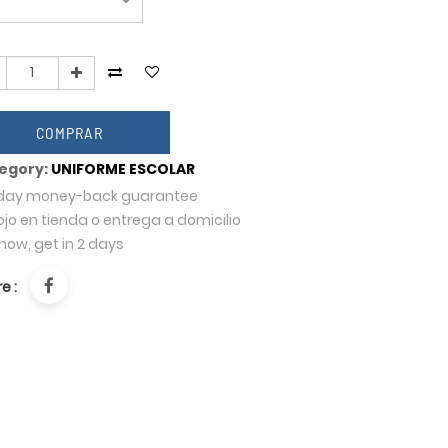
COMPRAR
egory:
UNIFORME ESCOLAR
day money-back guarantee
jo en tienda o entrega a domicilio
now, get in 2 days
e :