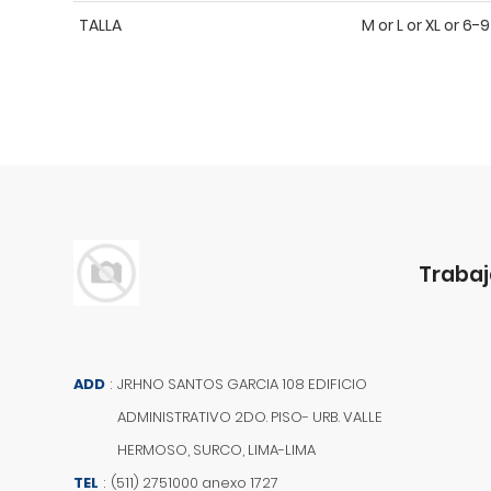
TALLA
M or L or XL or 6-9
Trabaj
ADD
:
JR.HNO SANTOS GARCIA 108 EDIFICIO
ADMINISTRATIVO 2DO. PISO- URB. VALLE
HERMOSO, SURCO, LIMA-LIMA
TEL
:
(511) 2751000 anexo 1727