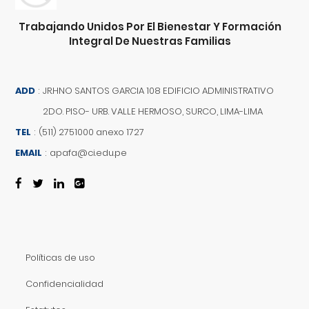
Trabajando Unidos Por El Bienestar Y Formación
Integral De Nuestras Familias
ADD
:
JR.HNO SANTOS GARCIA 108 EDIFICIO ADMINISTRATIVO
2DO. PISO- URB. VALLE HERMOSO, SURCO, LIMA-LIMA
TEL
:
(511) 2751000 anexo 1727
EMAIL
:
apafa@ci.edu.pe
Políticas de uso
Confidencialidad