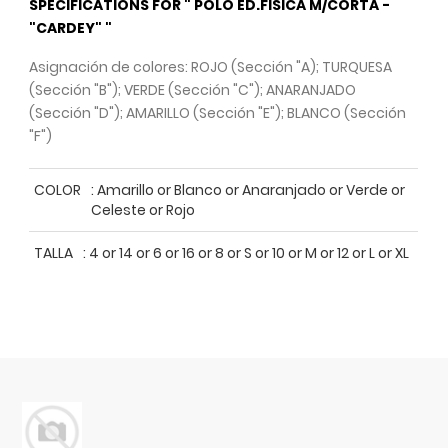
SPECIFICATIONS FOR " POLO ED.FISICA M/CORTA -
"CARDEY" "
Asignación de colores: ROJO (Sección "A); TURQUESA
(Sección "B"); VERDE (Sección "C"); ANARANJADO
(Sección "D"); AMARILLO (Sección "E"); BLANCO (Sección
"F")
COLOR
:
Amarillo or Blanco or Anaranjado or Verde or
Celeste or Rojo
TALLA
:
4 or 14 or 6 or 16 or 8 or S or 10 or M or 12 or L or XL