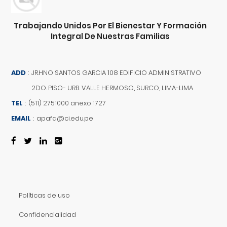
Trabajando Unidos Por El Bienestar Y Formación
Integral De Nuestras Familias
ADD
:
JR.HNO SANTOS GARCIA 108 EDIFICIO ADMINISTRATIVO
2DO. PISO- URB. VALLE HERMOSO, SURCO, LIMA-LIMA
TEL
:
(511) 2751000 anexo 1727
EMAIL
:
apafa@ci.edu.pe
Políticas de uso
Confidencialidad