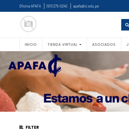
Oficina APAFA
(511) 275-0240
apafa@ci.edu.pe
PRODUCT
CATEGORY
All
Products
INICIO
TIENDA VIRTUAL
ASOCIADOS
J
UNIFORME
ESCOLAR
ACCESORIOS
SERVICIOS
EVENTO
FIESTA
PAPÁS
EVENTO
KERMÉS
TALLERES
DEPORTIVOS
SERV.
FILTER