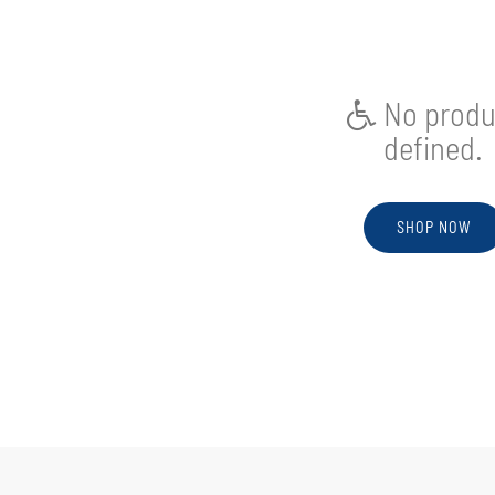
VARIOS
UNIFORME
PARA
ED.
No produ
FÍSICA
defined.
UNIFORME
PARA
INICIAL
SHOP NOW