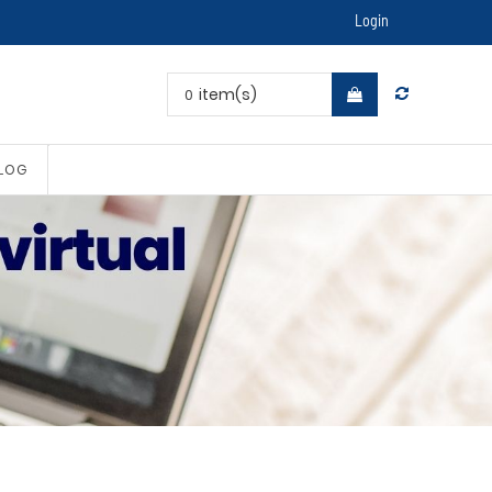
Login
item(s)
0
LOG